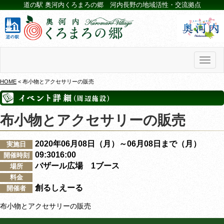
道の駅 奥河内くろまろの郷 河内長野の地域活性・交流拠点
Toggl
naviga
HOME
< 布小物とアクセサリーの販売
布小物とアクセサリーの販売
2020年06月08日（月）～06月08日まで（月）
実施日
09:3016:00
開催時刻
バザール広場 1ブース
場所
料金
創るしえーる
開催者
布小物とアクセサリーの販売