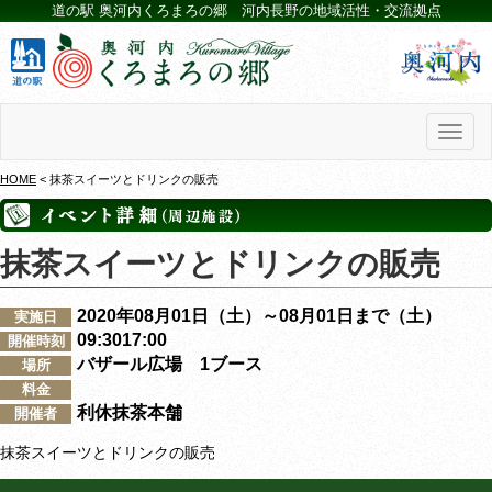
道の駅 奥河内くろまろの郷 河内長野の地域活性・交流拠点
Toggl
naviga
HOME
< 抹茶スイーツとドリンクの販売
抹茶スイーツとドリンクの販売
2020年08月01日（土）～08月01日まで（土）
実施日
09:3017:00
開催時刻
バザール広場 1ブース
場所
料金
利休抹茶本舗
開催者
抹茶スイーツとドリンクの販売