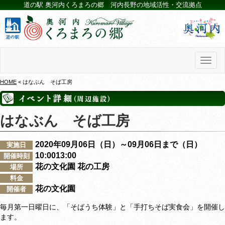
道の駅 奥河内くろまろの郷 河内長野の地域活性・交流拠点
Toggl
naviga
HOME
< はなぶん そば工房
はなぶん そば工房
2020年09月06日（日）～09月06日まで（日）
実施日
10:0013:00
開催時刻
花の文化園 花の工房
場所
料金
花の文化園
開催者
毎月第一日曜日に、「そばうち体験」と「手打ちそば実食会」を開催し
ます。