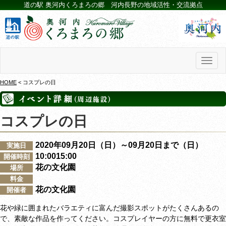
道の駅 奥河内くろまろの郷 河内長野の地域活性・交流拠点
Toggl
naviga
HOME
< コスプレの日
コスプレの日
2020年09月20日（日）～09月20日まで（日）
実施日
10:0015:00
開催時刻
花の文化園
場所
料金
花の文化園
開催者
花や緑に囲まれた
バラエティに富んだ
撮影
スポットがたくさん
あるの
で、
素敵な作品を作ってください
。
コスプレイヤーの方に無料で更衣室