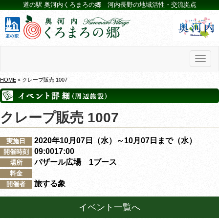
道の駅 奥河内くろまろの郷 河内長野の地域活性・交流拠点
Toggl
naviga
HOME
< クレープ販売 1007
クレープ販売 1007
2020年10月07日（水）～10月07日まで（水）
実施日
09:0017:00
開催時刻
バザール広場 1ブース
場所
料金
旅する象
開催者
イベント一覧へ