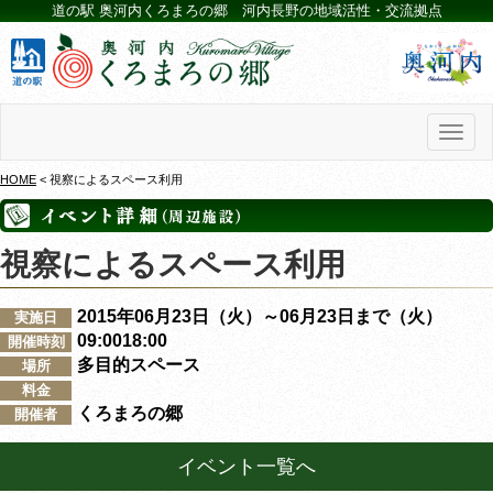
道の駅 奥河内くろまろの郷 河内長野の地域活性・交流拠点
Toggl
naviga
HOME
< 視察によるスペース利用
視察によるスペース利用
2015年06月23日（火）～06月23日まで（火）
実施日
09:0018:00
開催時刻
多目的スペース
場所
料金
くろまろの郷
開催者
イベント一覧へ