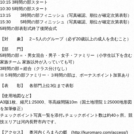
10:15 3時間の部スタート
10:30 5時間の部スタート
13:15 3時間の部フィニッシュ（写真確認、順位が確定次第表彰）
15:30 5時間の部フィニッシュ（写真確認、順位が確定次第表彰）
5時間の部表彰式終了後閉会式
【対 象】 2～5人のグループ（必ず20歳以上の成人を含むこと）
【部 門】
5時間の部＝・男女混合
・男子
・女子
・ファミリー（小学生以下を含む
家族チーム 家族以外が入っていても可）
3時間の部＝総合（クラス分けなし）
※５時間の部ファミリー・３時間の部は、ボーナスポイント加算あり
【表 彰】 各部門上位3位まで表彰
【使用地図など】
A3版1枚、縮尺1:25000、等高線間隔10m
（国土地理院 1:25000地形図
を加筆修正）
チェックポイント写真一覧を添付｡チェックポイント数は約40ヶ所。
競
技エリアは河内長野市内です。
【アクセス】 奥河内くろまろの郷 (
http://kuromaro.com/access/)