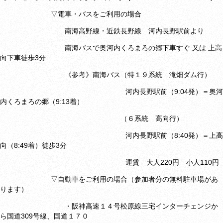
▽電車・バスをご利用の場合
南海高野線・近鉄長野線 河内長野駅前より
南海バスで奥河内くろまろの郷下車すぐ 又は 上高
向下車徒歩3分
《参考》南海バス（特１９系統 滝畑ダム行）
河内長野駅前（9:04発）＝奥河
内くろまろの郷（9:13着）
（６系統 高向行）
河内長野駅前（8:40発）＝上高
向（8:49着）徒歩3分
運賃 大人220円 小人110円
▽自動車をご利用の場合（参加者分の無料駐車場があ
ります）
・阪神高速１４号松原線三宅インターチェンジか
ら国道309号線、国道１７０