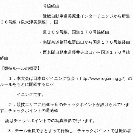
号線経由
・近畿自動車道美原北インターチェンジから府道
３６号線（泉大津美原線）、国
道３０９号線、国道１７０号線経由
・南阪奈道路羽曳野出口から国道１７０号線経由
・西名阪自動車道藤井寺出口から国道１７０号線
経由
【競技ルールの概要】
１．本大会は日本ロゲイニング協会（
http://www.rogaining.jp/）の
ルールをもとに
開催するロゲ
イニングです。
２．競技エリアに約40ヶ所のチェックポイントが設けられていま
す。チェックポイントの通過確
認はチェックポイントでの写真撮影で行います。
3．チーム全員でまとまって行動し、チェックポイントでは撮影者