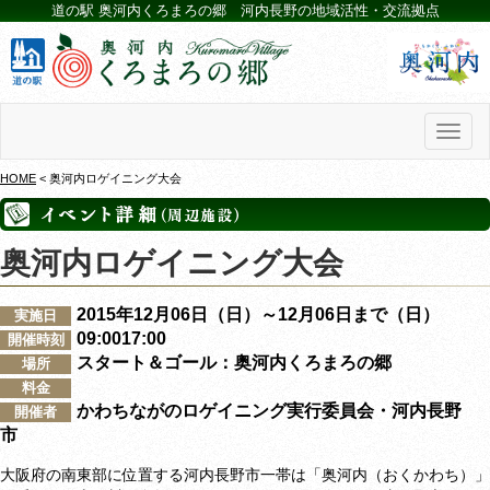
道の駅 奥河内くろまろの郷 河内長野の地域活性・交流拠点
Toggl
naviga
HOME
< 奥河内ロゲイニング大会
奥河内ロゲイニング大会
2015年12月06日（日）～12月06日まで（日）
実施日
09:0017:00
開催時刻
スタート＆ゴール：奥河内くろまろの郷
場所
料金
かわちながのロゲイニング実行委員会・河内長野
開催者
市
大阪府の南東部に位置する河内長野市一帯は「奥河内（おくかわち）」