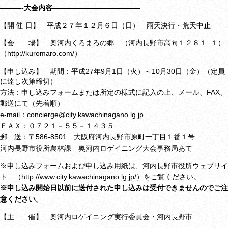
———-
大会内容————————————-
【開 催 日】 平成２７年１２月６日（日） 雨天決行・荒天中止
【会 場】 奥河内くろまろの郷 （河内長野市高向１２８１−１）
（http://kuromaro.com/）
【申し込み】 期間：平成27年9月1日（火）～10月30日（金）（定員
に達し次第締切）
方法：申し込みフォームまたは所定の様式に記入の上、メール、FAX、
郵送にて
（先着順）
e-mail：
concierge@city.kawachinagano.lg.jp
ＦＡＸ：０７２１－５５－１４３５
郵 送：〒586-8501 大阪府河内長野市原町一丁目１番１号
河内長野市役所農林課 奥河内ロゲイニング大会事務局あて
※申し込みフォームおよび申し込み用紙は、河内長野市役所ウェブサイ
ト
（
http://www.city.kawachinagano.lg.jp/
）をご覧ください。
※申し込み開始日以前に送付された申し込みは受付できませんのでご注
意ください。
【主 催】 奥河内ロゲイニング実行委員会・河内長野市