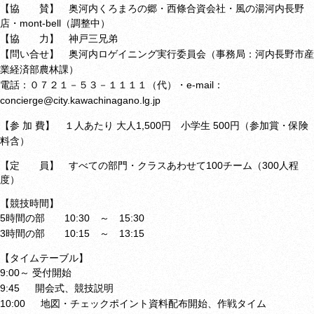
【協 賛】 奥河内くろまろの郷・西條合資会社・風の湯河内長野
店・
mont-bell（調整中）
【協 力】 神戸三兄弟
【問い合せ】 奥河内ロゲイニング実行委員会（
事務局：河内長野市産
業経済部農
林課）
電話：０７２１－５３－１１１１（代）・
e-mail：
concierge@city.kawachinagano.lg.jp
【参 加 費】 １人あたり 大人1,500円 小学生 500円（参加賞・保険
料含）
【定 員】 すべての部門・クラスあわせて100チーム（300人程
度）
【競技時間】
5時間の部 10:30 ～ 15:30
3時間の部 10:15 ～ 13:15
【タイムテーブル】
9:00～ 受付開始
9:45 開会式、競技説明
10:00 地図・チェックポイント資料配布開始、作戦タイム