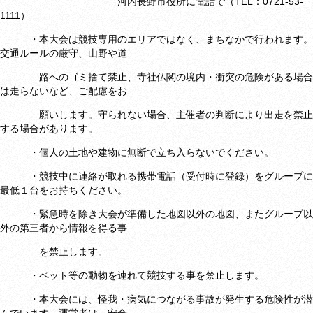
河内長野市役所に電話で（TEL：0721-53-
1111）
・本大会は競技専用のエリアではなく、まちなかで行われます。
交通ルールの厳守、山野や道
路へのゴミ捨て禁止、寺社仏閣の境内・衝突の危険がある場合
は走らないなど、ご配慮をお
願いします。守られない場合、主催者の判断により出走を禁止
する場合があります。
・個人の土地や建物に無断で立ち入らないでください。
・競技中に連絡が取れる携帯電話（受付時に登録）をグループに
最低１台をお持ちください。
・緊急時を除き大会が準備した地図以外の地図、またグループ以
外の第三者から情報を得る事
を禁止します。
・ペット等の動物を連れて競技する事を禁止します。
・本大会には、怪我・病気につながる事故が発生する危険性が潜