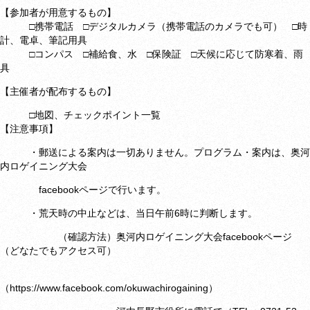
【参加者が用意するもの】
□携帯電話 □デジタルカメラ（携帯電話のカメラでも可） □時
計、電卓、筆記用具
□コンパス □補給食、水 □保険証 □天候に応じて防寒着、雨
具
【主催者が配布するもの】
□地図、チェックポイント一覧
【注意事項】
・郵送による案内は一切ありません。プログラム・案内は、奥河
内ロゲイニング大会
facebookページで行います。
・荒天時の中止などは、当日午前6時に判断します。
（確認方法）奥河内ロゲイニング大会facebookページ
（どなたでもアクセス可）
（
https://www.facebook.com/okuwachirogaining
）