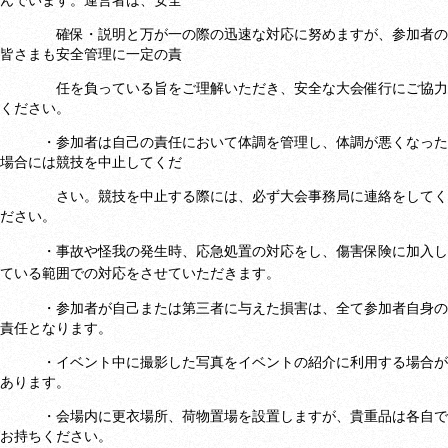
んでいます。運営者は、安全
確保・説明と万が一の際の迅速な対応に努めますが、参加者の
皆さまも安全管理に一定の責
任を負っている旨をご理解いただき、安全な大会催行にご協力
ください。
・参加者は自己の責任において体調を管理し、体調が悪くなった
場合には競技を中止してくだ
さい。競技を中止する際には、必ず大会事務局に連絡をしてく
ださい。
・事故や怪我の発生時、応急処置の対応をし
、傷害保険に加入し
ている範囲での対応をさせていただきます。
・参加者が自己または第三者に与えた損害は、全て参加者自身の
責任となります。
・イベント中に撮影した写真をイベントの紹介に利用する場合が
あります。
・会場内に更衣場所、荷物置場を設置しますが、貴重品は各自で
お持ちください。