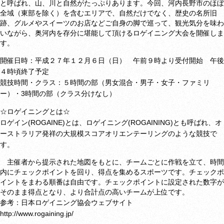
と呼ばれ、山、川と自然がたっぷりあります。今回、河内長野市のほぼ
全域（東部を除く）を含むエリアで、自然だけでなく、歴史の名所旧
跡、グルメやスイーツのお店などご自身の脚で巡って、観光気分を味わ
いながら、奥河内を存分に堪能して頂けるロゲイニング大会を開催しま
す。
開催日時：
平成２７年１２月６日（日） 午前９時より受付開始 午後
４時頃終了予定
競技時間・クラス：５時間の部（男女混合・男子・女子・ファミリ
ー）・
3時間の部（クラス分けなし）
☆ロゲイニングとは☆
ロゲイン(ROGAINE)とは、ロゲイニング(ROGAINING)とも呼ばれ、オ
ーストラリア発祥の大規模スコアオリエンテーリングのような競技で
す。
主催者から提示された地図をもとに、チームごとに作戦を立て、時間
内にチェックポイントを回り、得点を集めるスポーツです。チェックポ
イントをまわる順番は自由です。チェックポイントに設定された数字が
そのまま得点となり、より合計点の高いチームが上位です。
参考：日本ロゲイニング協会ウェブサイト
http://www.rogaining.jp/