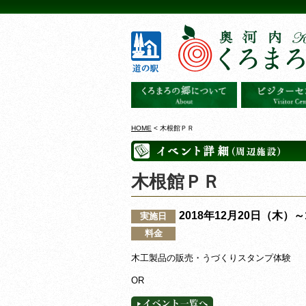
HOME
< 木根館ＰＲ
木根館ＰＲ
2018年12月20日（木）
実施日
料金
木工製品の販売・うづくりスタンプ体験
OR