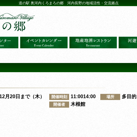
道の駅 奥河内くろまろの郷 河内長野の地域活性・交流拠点
～12月20日まで（木）
11:0014:00
多目的
開催時刻
場所
木根館
開催者