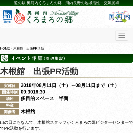
道の駅 奥河内くろまろの郷 河内長野の地域活性・交流拠点
Toggl
naviga
HOME
< 木根館 出張PR活動
木根館 出張PR活動
2018年08月11日（土）～08月11日まで（土）
実施日
09:3016:30
開催時刻
多目的スペース 半面
場所
料金
木根館
開催者
山の日にちなんで、木根館スタッフがくろまろの郷ビジターセンターで
でPR活動を行います。