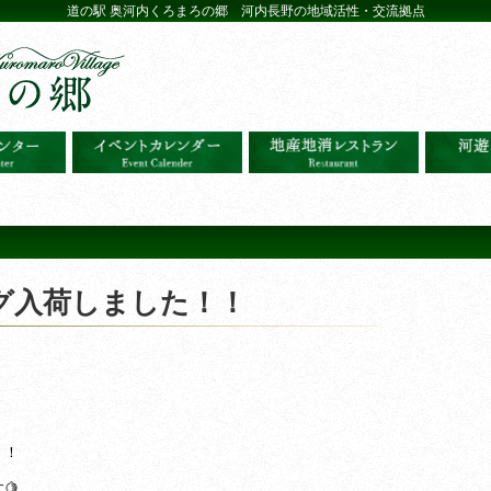
道の駅 奥河内くろまろの郷 河内長野の地域活性・交流拠点
グ入荷しました！！
！！
🍋