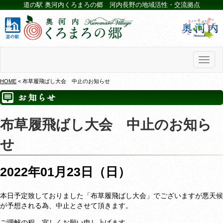
道の駅 奥河内くろまろの郷 河内長野の地域活性・交流拠点
Toggl
naviga
HOME
< 布草履飛ばし大会 中止のお知らせ
布草履飛ばし大会 中止のお知ら
せ
2022年01月23日（日）
本日予定致しておりました「布草履飛ばし大会」でございますが悪天候
が予想される為、中止とさせて頂きます。
ご理解の程、宜しくお願い申し上げます。