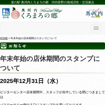
道の駅 奥河内くろまろの郷 河内長野の地域活性・交流拠点
Toggl
naviga
HOME
< 年末年始の店休期間のスタンプについて
年末年始の店休期間のスタンプに
ついて
2025年12月31日（水）
ビジターセンター店休期間中、スタッフが在中している間につきまして
は
バスロータリー側の入口にスタンプ台を置いております。