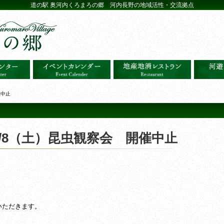
道の駅 奥河内くろまろの郷 河内長野の地域活性・交流拠点
催中止
/8（土）昆虫観察会 開催中止
いただきます。