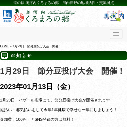
道の駅 奥河内くろまろの郷 河内長野の地域活性・交流拠点
Toggl
naviga
HOME
< 1月29日 節分豆投げ大会 開催！
1月29日 節分豆投げ大会 開催！
2023年01月13日（金）
1月29日 バザール広場にて、節分豆投げ大会が開催されます！
厄払い・邪気払いをして今年1年健康で幸せな一年にしましょう！
参加費：100円 ＊SNS登録の方は無料！