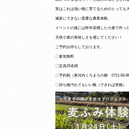
実はこれは強い穂に育てるためのとっても
滅多にできない貴重な農業体験。
イベントの後には昨年収穫した小麦で作っ
天然小麦の美味しさを感じてください！
ご予約お待ちしております。
〇参加無料
〇定員20名様
〇予約制（奥河内くろまろの郷 0721-56-96
〇持ち物汚れてもいい靴（できれば長靴）