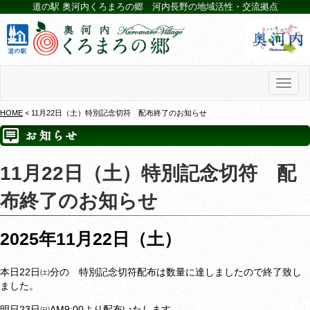
道の駅 奥河内くろまろの郷 河内長野の地域活性・交流拠点
Toggl
naviga
HOME
< 11月22日（土）特別記念切符 配布終了のお知らせ
11月22日（土）特別記念切符 配
布終了のお知らせ
2025年11月22日（土）
本日22日㈯分の 特別記念切符配布は数量に達しましたので終了致し
ました。
明日23日㈰AM9:00より配布いたします。