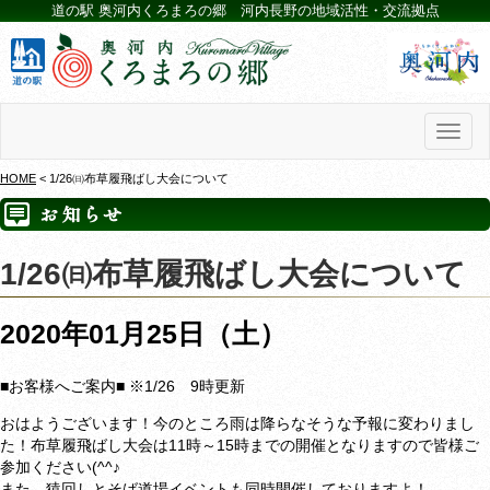
道の駅 奥河内くろまろの郷 河内長野の地域活性・交流拠点
Toggl
naviga
HOME
< 1/26㈰布草履飛ばし大会について
1/26㈰布草履飛ばし大会について
2020年01月25日（土）
■お客様へご案内■ ※1/26 9時更新
おはようございます！今のところ雨は降らなそうな予報に変わりまし
た！布草履飛ばし大会は11時～15時までの開催となりますので皆様ご
参加ください(^^♪
また、猿回しとそば道場イベントも同時開催しておりますよ！