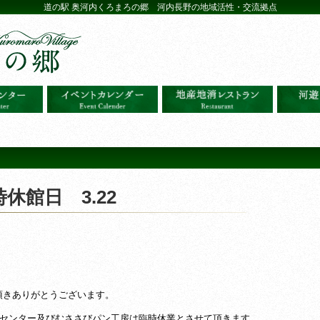
道の駅 奥河内くろまろの郷 河内長野の地域活性・交流拠点
休館日 3.22
頂きありがとうございます。
ーセンター及びむささびパン工房は臨時休業とさせて頂きます。