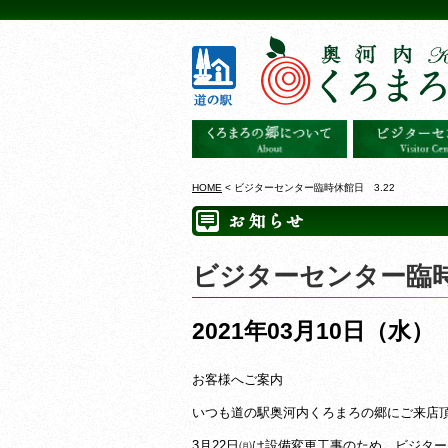
HOME
< ビジターセンター臨時休館日 3.22
ビジターセンター臨時
2021年03月10日（水）
お客様へご案内
いつも道の駅奥河内くろまろの郷にご来店
3月22日㈪は設備変更工事のため、ビジタ