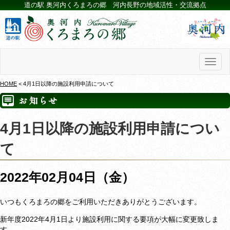
道の駅 奥河内くろまろの郷 河内長野の地域活性・交流拠点
Toggl
naviga
HOME
< 4月1日以降の施設利用申請について
4月1日以降の施設利用申請につい
て
2022年02月04日（金）
いつもくろまろの郷をご利用いただきありがとうございます。
新年度2022年4月1日より施設利用に関する要項が大幅に変更致しま
す。