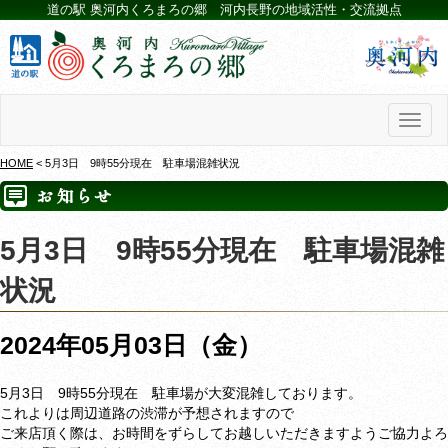
道の駅 奥河内くろまろの郷 河内長野の地域活性・交流拠点
Toggl
naviga
HOME
< 5月3日 9時55分現在 駐車場混雑状況
5月3日 9時55分現在 駐車場混雑
状況
2024年05月03日（金）
5月3日 9時55分現在 駐車場が大変混雑しております。
これよりは周辺道路の渋滞が予想されますので
ご来店頂く際は、お時間をずらしてお越しいただきますようご協力よろ