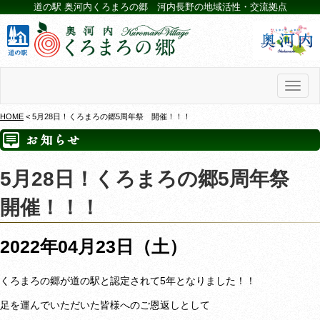
道の駅 奥河内くろまろの郷 河内長野の地域活性・交流拠点
Toggl
naviga
HOME
< 5月28日！くろまろの郷5周年祭 開催！！！
5月28日！くろまろの郷5周年祭
開催！！！
2022年04月23日（土）
くろまろの郷が道の駅と認定されて5年となりました！！
足を運んでいただいた皆様へのご恩返しとして