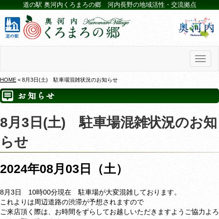
道の駅 奥河内くろまろの郷 河内長野の地域活性・交流拠点
Toggl
naviga
HOME
< 8月3日(土) 駐車場混雑状況のお知らせ
8月3日(土) 駐車場混雑状況のお知
らせ
2024年08月03日（土）
8月3日 10時00分現在 駐車場が大変混雑しております。
これよりは周辺道路の渋滞が予想されますので
ご来店頂く際は、お時間をずらしてお越しいただきますようご協力よろ