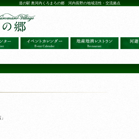
道の駅 奥河内くろまろの郷 河内長野の地域活性・交流拠点
店」