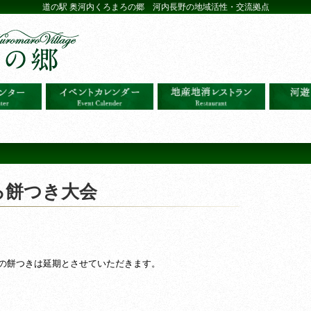
道の駅 奥河内くろまろの郷 河内長野の地域活性・交流拠点
ろ餅つき大会
0の餅つきは延期とさせていただきます。
。