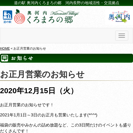
道の駅 奥河内くろまろの郷 河内長野の地域活性・交流拠点
Toggl
naviga
HOME
< お正月営業のお知らせ
お正月営業のお知らせ
2020年12月15日（火）
お正月営業のお知らせです！
2021年1月1日～3日のお正月も営業いたします(*^^*)
福袋の販売やみかんの詰め放題など、この3日間だけのイベントも盛り
だくさんです！