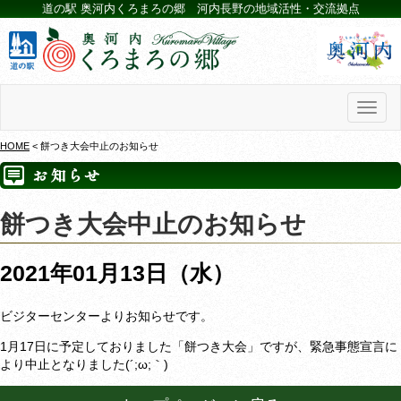
道の駅 奥河内くろまろの郷 河内長野の地域活性・交流拠点
Toggl
naviga
HOME
< 餅つき大会中止のお知らせ
餅つき大会中止のお知らせ
2021年01月13日（水）
ビジターセンターよりお知らせです。
1月17日に予定しておりました「餅つき大会」ですが、緊急事態宣言に
より中止となりました(´;ω;｀)