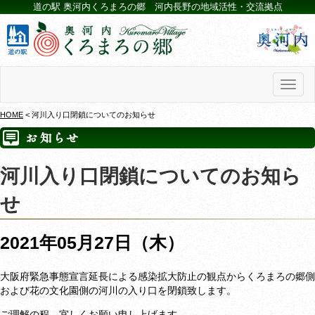
道の駅 奥河内くろまろの郷 河内長野の地域活性・交流拠点
Toggl
naviga
HOME
< 河川入り口閉鎖についてのお知らせ
河川入り口閉鎖についてのお知ら
せ
2021年05月27日（木）
大阪府緊急事態宣言延長による感染拡大防止の観点からくろまろの郷側
および花の文化園側の河川の入り口を閉鎖致します。
ご理解の程、宜しくお願い申し上げます。