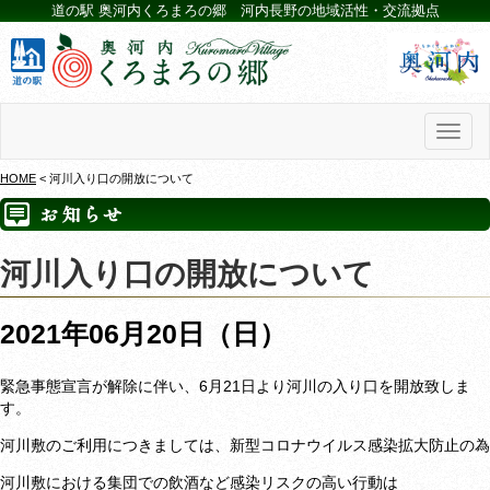
道の駅 奥河内くろまろの郷 河内長野の地域活性・交流拠点
Toggl
naviga
HOME
< 河川入り口の開放について
河川入り口の開放について
2021年06月20日（日）
緊急事態宣言が解除に伴い、6月21日より河川の入り口を開放致しま
す。
河川敷のご利用につきましては、新型コロナウイルス感染拡大防止の為
河川敷における集団での飲酒など感染リスクの高い行動は