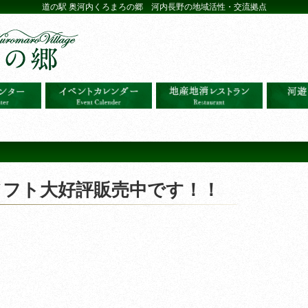
道の駅 奥河内くろまろの郷 河内長野の地域活性・交流拠点
！
ソフト大好評販売中です！！
！