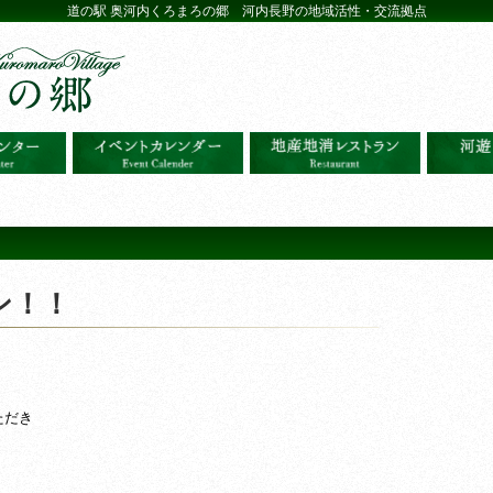
道の駅 奥河内くろまろの郷 河内長野の地域活性・交流拠点
ン！！
ただき