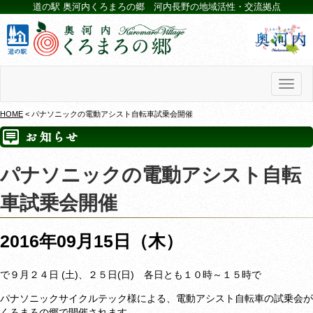
道の駅 奥河内くろまろの郷 河内長野の地域活性・交流拠点
Toggl
naviga
HOME
< パナソニックの電動アシスト自転車試乗会開催
パナソニックの電動アシスト自転
車試乗会開催
2016年09月15日（木）
で９月２４日 (土)、２５日(日) 各日とも１０時～１５時で
パナソニックサイクルテック様による、電動アシスト自転車の試乗会が
くろまろの郷で開催されます。