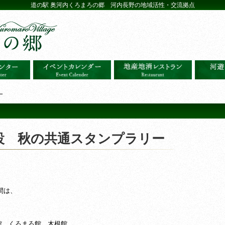
道の駅 奥河内くろまろの郷 河内長野の地域活性・交流拠点
ー
設 秋の共通スタンプラリー
間は、
 くろまろ館、木根館