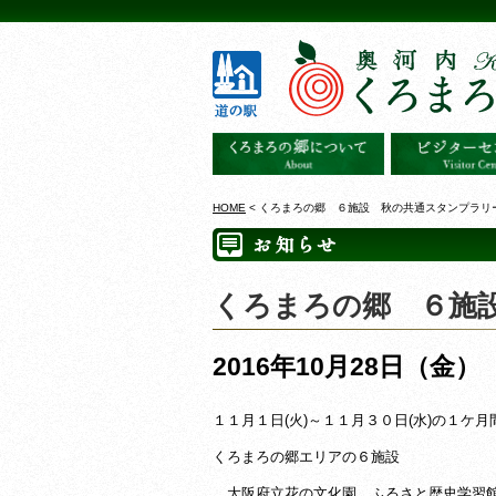
HOME
< くろまろの郷 ６施設 秋の共通スタンプラリ
くろまろの郷 ６施
2016年10月28日（金）
１１月１日(火)～１１月３０日(水)の１ケ月
くろまろの郷エリアの６施設
大阪府立花の文化園、ふるさと歴史学習館