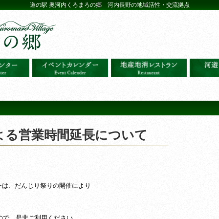
道の駅 奥河内くろまろの郷 河内長野の地域活性・交流拠点
よる営業時間延長について
ーは、だんじり祭りの開催により
すので、是非ご利用ください。