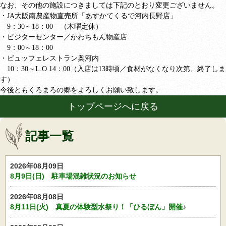
なお、その他の施設につきましては下記のとおり変更ございません。
・
JA
大阪南農産物直売所「あすかてくるで河内長野店」
9
：
30
～
18
：
00
（木曜定休）
・ビジターセンター／かわちもん物産店
9
：
00
～
18
：
00
・ビュッフェレストラン奥河内
10
：
30
～
L.O 14
：
00
（入店は
13
時頃／食材がなくなり次第、終了しま
す）
今後ともくろまろの郷をよろしくお願い致します。
トップページへに戻る
記事一覧
2026年08月09日
8月9日(日) 駐車場混雑状況のお知らせ
2026年08月08日
8月11日(火) 真夏の体験型水祭り！「ひるぼん」開催♪