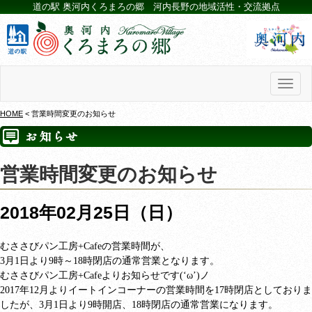
道の駅 奥河内くろまろの郷 河内長野の地域活性・交流拠点
Toggl
naviga
HOME
< 営業時間変更のお知らせ
営業時間変更のお知らせ
2018年02月25日（日）
むささびパン工房
+Cafeの営業時間が
、
3
月
1
日より9時～
18
時閉店の通常営業となります。
むささびパン工房
+Cafe
よりお知らせです
(‘ω’)
ノ
2017
年
12
月よりイートインコーナーの営業時間を
17
時閉店としておりま
したが、
3
月
1
日より
9
時開店、
18
時閉店の通常営業になります。