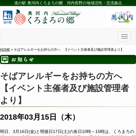
道の駅 奥河内くろまろの郷 河内長野の地域活性・交流拠点
Toggl
naviga
HOME
< そばアレルギーをお持ちの方へ 【イベント主催者及び施設管理者より】
そばアレルギーをお持ちの方へ
【イベント主催者及び施設管理者
より】
2018年03月15日（木）
明日、3月16日(金)と明後日17日(土)の各日10時～15時は、くろまろの