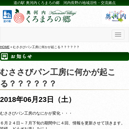
道の駅 奥河内くろまろの郷 河内長野の地域活性・交流拠点
Toggl
naviga
HOME
< むささびパン工房に何かが起こる？？？？？？
むささびパン工房に何かが起こ
る？？？？？？
2018年06月23日（土）
むささびパン工房のなにかが変化・・・
６月２４日～７月下旬の期間中に４回、情報を更新させて頂きます。
皆様、どうぞお楽しみに！