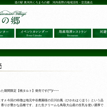
道の駅 奥河内くろまろの郷 河内長野の地域活性・交流拠点
売
期間限定【桃タルト】発売です(^^)/~~~
ます♬今回の特徴は地元中谷農園様の日川白鳳（ひかわはくほう）という品
く香りが豊かな品種です、また生クリームも鳥取大山産の生乳を使い濃厚で