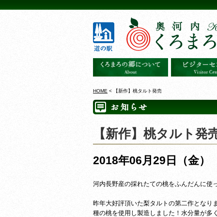
HOME
< 【新作】桃タルト発売
【新作】桃タルト発
2018年06月29日（金）
河内長野産の採れたての桃をふんだんに使った
昨年大好評頂いた梨タルトの第二作となり
種の桃を使用し製造しました！水分量が多