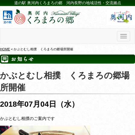
道の駅 奥河内くろまろの郷 河内長野の地域活性・交流拠点
Toggl
naviga
HOME
< かぶとむし相撲 くろまろの郷場所開催
かぶとむし相撲 くろまろの郷場
所開催
2018年07月04日（水）
かぶとむし相撲のご案内です