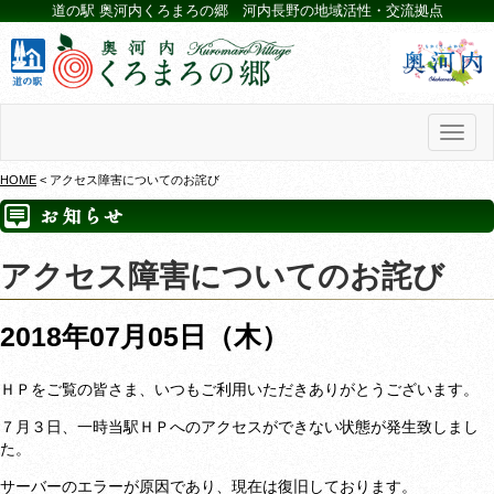
道の駅 奥河内くろまろの郷 河内長野の地域活性・交流拠点
Toggl
naviga
HOME
< アクセス障害についてのお詫び
アクセス障害についてのお詫び
2018年07月05日（木）
ＨＰをご覧の皆さま、いつもご利用いただきありがとうございます。
７月３日、一時当駅ＨＰへのアクセスができない状態が発生致しまし
た。
サーバーのエラーが原因であり、現在は復旧しております。