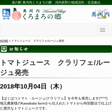
道の駅 奥河内くろまろの郷 河内長野の地域活性・交流拠点
Toggl
naviga
HOME
< トマトジュース クラリフェ/ルージュ発売
トマトジュース クラリフェ/ルー
ジュ発売
2018年10月04日（木）
【ばくはつトマト・ルージュ/クラリフェ】を今年も発売します(*^^*)
地元農家様のKawabata farmから仕入れたトマトから特別製法で仕上げ
た贅沢なトマトジュースです。