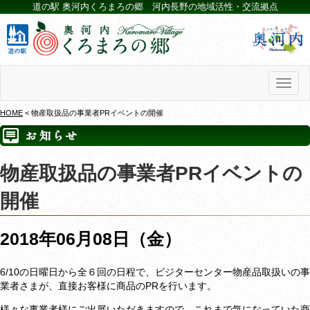
道の駅 奥河内くろまろの郷 河内長野の地域活性・交流拠点
Toggl
naviga
HOME
< 物産取扱品の事業者PRイベントの開催
物産取扱品の事業者PRイベントの
開催
2018年06月08日（金）
6/10の日曜日から全６回の日程で、ビジターセンター物産品取扱いの事
業者さまが、直接お客様に商品のPRを行います。
様々な事業者様にご出展いただきますので、これまで気になっていた商