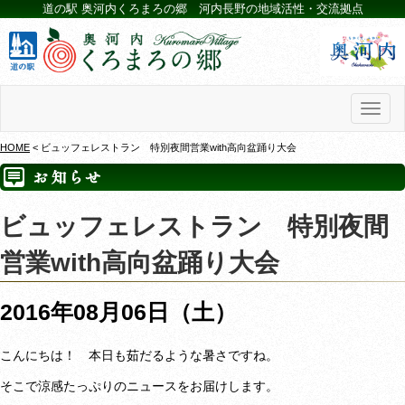
道の駅 奥河内くろまろの郷 河内長野の地域活性・交流拠点
Toggl
naviga
HOME
< ビュッフェレストラン 特別夜間営業with高向盆踊り大会
ビュッフェレストラン 特別夜間
営業with高向盆踊り大会
2016年08月06日（土）
こんにちは！ 本日も茹だるような暑さですね。
そこで涼感たっぷりのニュースをお届けします。