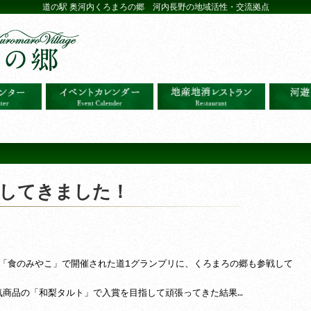
道の駅 奥河内くろまろの郷 河内長野の地域活性・交流拠点
戦してきました！
王国「食のみやこ」で開催された道1グランプリに、くろまろの郷も参戦して
気商品の「和梨タルト」で入賞を目指して頑張ってきた結果…