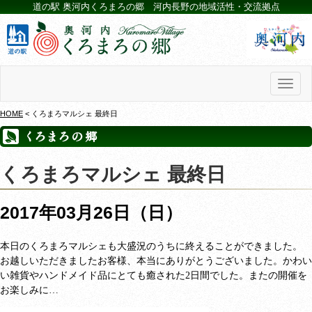
道の駅 奥河内くろまろの郷 河内長野の地域活性・交流拠点
Toggl
naviga
HOME
< くろまろマルシェ 最終日
くろまろマルシェ 最終日
2017年03月26日（日）
本日のくろまろマルシェも大盛況のうちに終えることができました。
お越しいただきましたお客様、本当にありがとうございました。かわい
い雑貨やハンドメイド品にとても癒された
2
日間でした。またの開催を
お楽しみに…