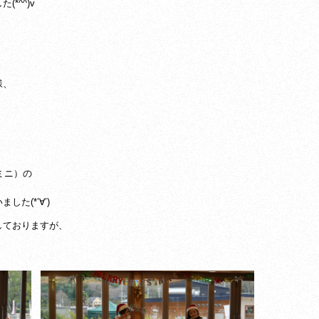
*^^)v
様、
！
ェミニ）の
た(*’∀’)
しておりますが、