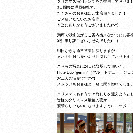
クリスマス特別ランチをご提供しておりました(
3日間共に満員御礼で、
たくさんのお客様にご来店頂きました！
ご来店いただいたお客様、
本当にありがとうございました(^-^)
満席で残念ながらご案内出来なかったお客
誠に申し訳ございませんでした(;_:)
明日からは通常営業に戻りますが、
またのお越しを心よりお待ちしております
こちらの写真は24日に登場して頂いた、
Flute Duo ”gemini”（フルートデュオ ジ
お二人の演奏です(^-^)
スタッフもお客様と一緒に聞き惚れてしまいまし
クリスマスももうすぐ終わりを迎えようと
皆様のクリスマス最後の夜が、
素晴らしいものになりますように…☆彡