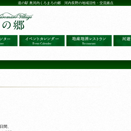
道の駅 奥河内くろまろの郷 河内長野の地域活性・交流拠点
3日間、