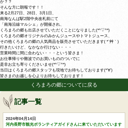
か？？
そんな方に朗報です！！
来る2月27日、28日、3月1日、
南海なんば駅2階中央改札前にて
「南海沿線マルシェ」が開催され、
くろまろの郷も出店させていただくことになりました(*^▽^*)
くろまろの郷オリジナルのみかんジュースやトマトジュース、
その他くろまろの郷の人気商品を販売させていただきます( *´艸｀)
行きたいけど、なかなか行けない・・・
営業時間に間に合わない・・・という皆さま！
お仕事帰りや難波でのお買いもののついでに
是非お立ち寄りくださいませ(*^▽^*)
当日はくろまろの郷スタッフも現地でお待ちしております(*’∀’)
皆さまのお越しを心よりお待ちしております！
くろまろの郷についてに戻る
記事一覧
2024年04月14日
河内長野市観光ボランティアガイドさんに来ていただいています