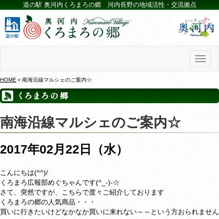
道の駅 奥河内くろまろの郷 河内長野の地域活性・交流拠点
Toggl
naviga
HOME
< 南海沿線マルシェのご案内☆
南海沿線マルシェのご案内☆
2017年02月22日（水）
こんにちは(^^)/
くろまろ広報部めぐちゃんです(^_-)-☆
さて、突然ですが、こちらで度々ご紹介しております
くろまろの郷の人気商品・・・
買いに行きたいけどなかなか買いに来れない～～という方おられません