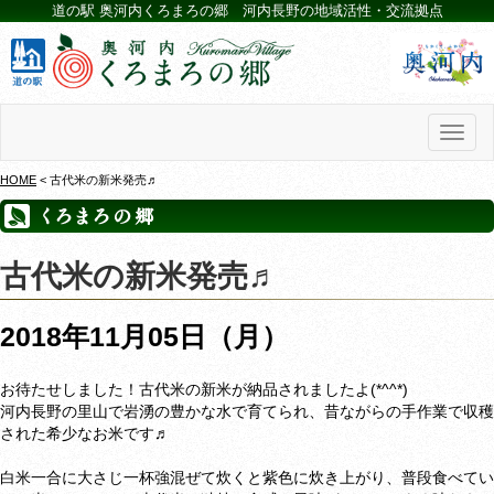
道の駅 奥河内くろまろの郷 河内長野の地域活性・交流拠点
Toggl
naviga
HOME
< 古代米の新米発売♬
古代米の新米発売♬
2018年11月05日（月）
お待たせしました！古代米の新米が納品されましたよ(*^^*)
河内長野の里山で岩湧の豊かな水で育てられ、昔ながらの手作業で収穫
された希少なお米です♬
白米一合に大さじ一杯強混ぜて炊くと紫色に炊き上がり、普段食べてい