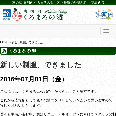
道の駅 奥河内くろまろの郷 河内長野の地域活性・交流拠点
Toggl
naviga
HOME
< 新しい制服、できました
新しい制服、できました
2016年07月01日（金）
こんにちは、くろまろ広報部の「かっきぃ」こと垣本です。
これから広報部として色々な情報をＵＰしていきたいと思いますので、
宜しくお願いいたします。
着々と準備が進む中、実はリニューアルオープンに向けてスタッフの制