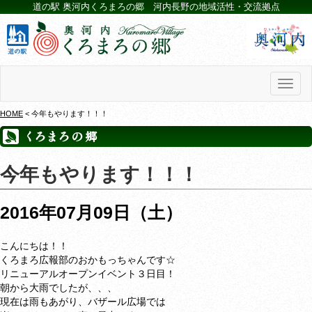
道の駅 奥河内くろまろの郷 河内長野の地域活性・交流拠点
Toggl
naviga
HOME
< 今年もやります！！！
今年もやります！！！
2016年07月09日（土）
こんにちは！！
くろまろ広報部のおかもっちゃんです☆
リニューアルオープンイベント３日目！
朝から大雨でしたが、、、
現在は雨もあがり、バザール広場では