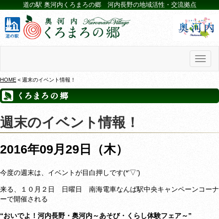
道の駅 奥河内くろまろの郷 河内長野の地域活性・交流拠点
Toggl
naviga
HOME
< 週末のイベント情報！
週末のイベント情報！
2016年09月29日（木）
今度の週末は、イベントが目白押しです(*’▽’)
来る、１０月２日 日曜日 南海電車なんば駅中央キャンペーンコーナ
ーで開催される
“おいでよ！河内長野・奥河内～あそび・くらし体験フェア～”